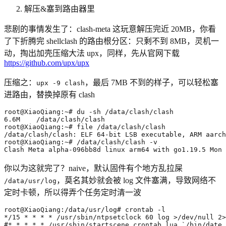
解压&塞到路由器里
悲剧的事情发生了：clash-meta 这玩意解压完近 20MB，你看
了下折腾完 shellclash 的路由根分区：只剩不到 8MB，灵机一
动，掏出加壳压缩大法 upx，同样，先从官网下载
https://github.com/upx/upx
压缩之：
，最后 7MB 不到的样子，可以轻松塞
upx -9 clash
进路由，替换掉原有 clash
/data/clash/clash: ELF 64-bit LSB executable, ARM aarch
Clash Meta alpha-096bb8d linux arm64 with go1.19.5 Mon 
你以为这就完了？naive，默认固件有个地方乱拉屎
，莫名其妙就会被 log 文件塞满，导致网络不
/data/usr/log
定时卡顿，所以得弄个任务定时清一波
*/15 * * * * /usr/sbin/ntpsetclock 
60
 log >/dev/null 2>
#* * * * * /usr/sbin/startscene_crontab.lua `/bin/date 