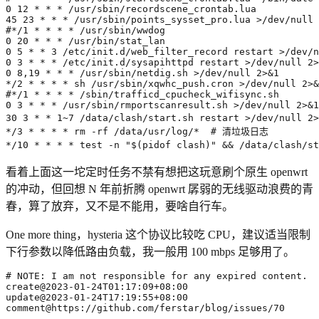
0
12
45
23
 * * * /usr/sbin/points_sysset_pro.lua >/dev/null 
#*/1 * * * * /usr/sbin/wwdog
0
20
0
5
 * * 
3
 /etc/init.d/web_filter_record restart >/dev/n
0
3
 * * * /etc/init.d/sysapihttpd restart >/dev/null 2>
0
 8,19 * * * /usr/sbin/netdig.sh >/dev/null 2>
&
1
*/2 * * * * sh /usr/sbin/xqwhc_push.cron >/dev/null 2>
&
#*/1 * * * * /sbin/trafficd_cpucheck_wifisync.sh
0
3
 * * * /usr/sbin/rmportscanresult.sh >/dev/null 2>
&
1
30
3
 * * 1~7 /data/clash/start.sh restart >/dev/null 2>
*/3 * * * * rm -rf /data/usr/log/*  
# 清垃圾日志
*/10 * * * * 
test
 -n 
"
$(
pidof clash
)
"
&&
 /data/clash/st
看着上面这一坨定时任务不禁有想把这玩意刷个原生 openwrt
的冲动，但回想 N 年前折腾 openwrt 孱弱的无线驱动浪费的青
春，算了放弃，又不是不能用，要啥自行车。
One more thing，hysteria 这个协议比较吃 CPU，建议适当限制
下行参数以降低路由负载，我一般用 100 mbps 足够用了。
comment@https://github.com/ferstar/blog/issues/70