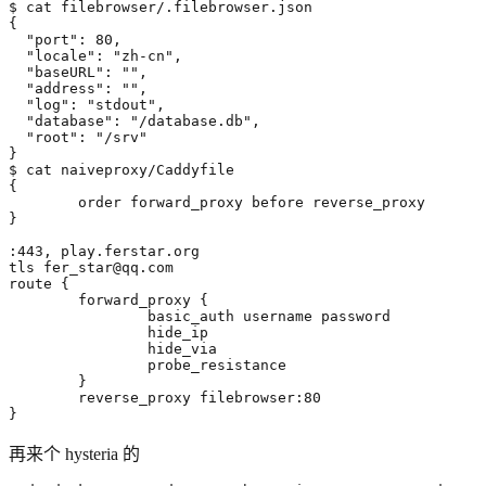
{
"port"
"locale"
: 
"zh-cn"
"baseURL"
: 
""
"address"
: 
""
"log"
: 
"stdout"
"database"
: 
"/database.db"
"root"
: 
"/srv"
}
{
}
tls 
fer_star@qq.com
route 
{
        forward_proxy 
{
}
}
再来个 hysteria 的