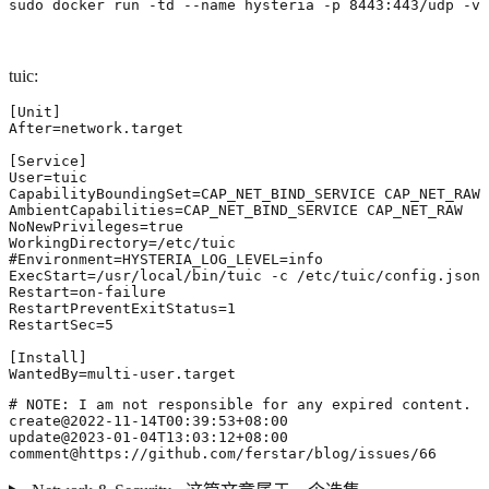
sudo docker run -td --name hysteria -p 8443:443/udp -v 
tuic:
[
Unit
]
After
=
[
Service
]
User
=
CapabilityBoundingSet
=
AmbientCapabilities
=
NoNewPrivileges
=
true
WorkingDirectory
=
#Environment=HYSTERIA_LOG_LEVEL=info
ExecStart
=
Restart
=
RestartPreventExitStatus
=
1
RestartSec
=
5
[
Install
]
WantedBy
=
multi-user.target
comment@https://github.com/ferstar/blog/issues/66