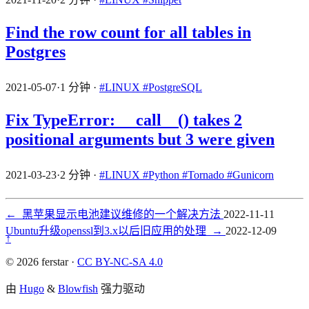
Find the row count for all tables in
Postgres
2021-05-07
·
1 分钟
·
#LINUX
#PostgreSQL
Fix TypeError: __call__() takes 2
positional arguments but 3 were given
2021-03-23
·
2 分钟
·
#LINUX
#Python
#Tornado
#Gunicorn
←
黑苹果显示电池建议维修的一个解决方法
2022-11-11
Ubuntu升级openssl到3.x以后旧应用的处理
→
2022-12-09
↑
© 2026 ferstar ·
CC BY-NC-SA 4.0
由
Hugo
&
Blowfish
强力驱动