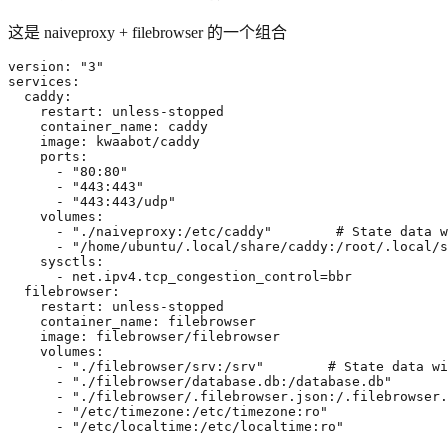
这是 naiveproxy + filebrowser 的一个组合
version
:
"3"
services
:
caddy
:
restart
:
unless-stopped
container_name
:
caddy
image
:
kwaabot/caddy
ports
:
- 
"80:80"
- 
"443:443"
- 
"443:443/udp"
volumes
:
- 
"./naiveproxy:/etc/caddy"
# State data w
- 
"/home/ubuntu/.local/share/caddy:/root/.local/s
sysctls
:
- 
net.ipv4.tcp_congestion_control=bbr
filebrowser
:
restart
:
unless-stopped
container_name
:
filebrowser
image
:
filebrowser/filebrowser
volumes
:
- 
"./filebrowser/srv:/srv"
# State data wi
- 
"./filebrowser/database.db:/database.db"
- 
"./filebrowser/.filebrowser.json:/.filebrowser.
- 
"/etc/timezone:/etc/timezone:ro"
- 
"/etc/localtime:/etc/localtime:ro"