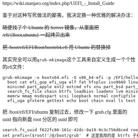
https://wiki.manjaro.org/index.php/UEFI_-_Install_Guide
鉴于对这种写死做法的鄙夷，我决定换一种优雅的解决办法：
随便找了个 Ubuntu 的 Server 镜像，从里面把
/efi/{Boot,ubuntu} 一起拷贝出来
把 /boot/efi/EFI/Boot/bootx64.efi 用 Ubuntu 的替换掉
其实完全可以用
这个工具来自定义生成一个个性
grub-mkimage
的efi文件：
grub-mkimage -o bootx64.efi -O x86_64-efi -p /EFI/hello
  boot cat efi_gop efi_uga elf fat hfsplus iso9660 linu
  minicmd part_apple ext2 extcmd xfs xnu part_bsd part_
  search_fs_file chain btrfs loadbios loadenv lvm minix
  memrw mmap msdospart scsi loopback normal configfile 
  efi_uga gfxterm gettext 
echo
 boot chain 
eval
 ls 
test
 
把 /boot/efi/EFI/ubuntu 复制过去，修改一下 grub.cfg 里面的
uuid 指向新盘 root 分区的 uuid 即可
set
prefix
=(
$root
)
'/@/boot/grub'
# 这里我用的是 btrfs 子卷