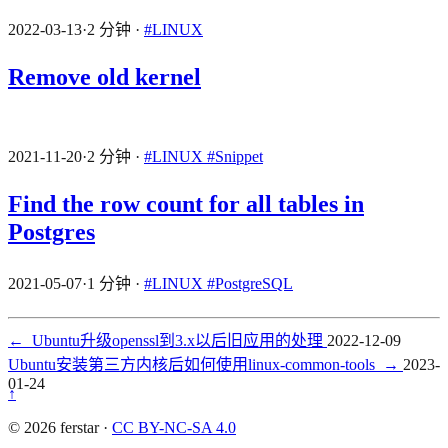
2022-03-13
·
2 分钟
·
#LINUX
Remove old kernel
2021-11-20
·
2 分钟
·
#LINUX
#Snippet
Find the row count for all tables in
Postgres
2021-05-07
·
1 分钟
·
#LINUX
#PostgreSQL
←
Ubuntu升级openssl到3.x以后旧应用的处理
2022-12-09
Ubuntu安装第三方内核后如何使用linux-common-tools
→
2023-
01-24
↑
© 2026 ferstar ·
CC BY-NC-SA 4.0