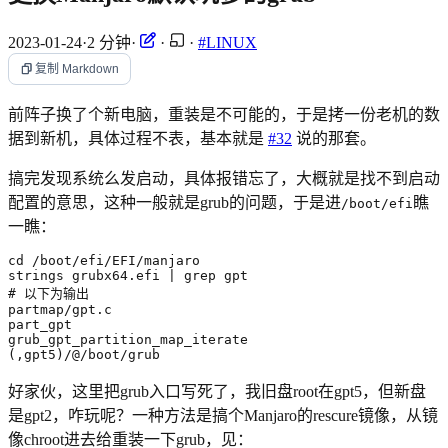
2023-01-24
·
2 分钟
·
·
·
#LINUX
复制 Markdown
前阵子换了个新电脑，重装是不可能的，于是拷一份老机的数
据到新机，具体过程不表，基本就是
#32
说的那套。
搞完发现系统么发启动，具体报错忘了，大概就是找不到启动
配置的意思，这种一般就是grub的问题，于是进
瞧
/boot/efi
一瞧：
cd
strings grubx64.efi 
|
# 以下为输出
(
,gpt5
)
/@/boot/grub
好家伙，这里把grub入口写死了，我旧盘root在gpt5，但新盘
是gpt2，咋玩呢？一种方法是搞个Manjaro的rescure镜像，从镜
像chroot进去给重装一下grub，见：