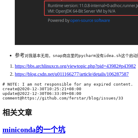
参考
对我基本无用，snap商店里的pycharm没有idea.sh这个启
https://bbs.archlinuxcn.org/viewtopic.php?pid=43982#p43982
https://blog.csdn.net/u011166277/article/details/106287587
comment@https://github.com/ferstar/blog/issues/33
相关文章
miniconda的一个坑