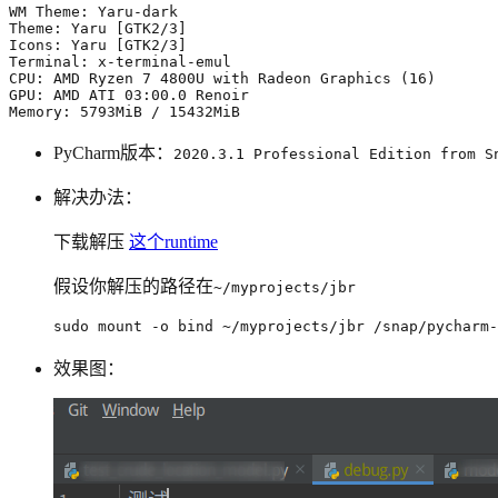
Theme: Yaru 
[
GTK2/3
]
Icons: Yaru 
[
GTK2/3
]
CPU: AMD Ryzen 
7
 4800U with Radeon Graphics 
(
16
)
Memory: 5793MiB / 15432MiB                            
PyCharm版本：
2020.3.1 Professional Edition from S
解决办法：
下载解压
这个runtime
假设你解压的路径在
~/myprojects/jbr
sudo mount -o bind ~/myprojects/jbr /snap/pycharm-
效果图：