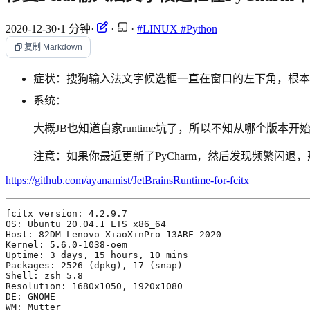
2020-12-30
·
1 分钟
·
·
·
#LINUX
#Python
复制 Markdown
症状：搜狗输入法文字候选框一直在窗口的左下角，根本
系统：
大概JB也知道自家runtime坑了，所以不知从哪个版本开始
注意：如果你最近更新了PyCharm，然后发现频繁闪退，那就
https://github.com/ayanamist/JetBrainsRuntime-for-fcitx
Host: 82DM Lenovo XiaoXinPro-13ARE 
2020
Uptime: 
3
 days, 
15
 hours, 
10
Packages: 
2526
(
dpkg
)
, 
17
(
snap
)