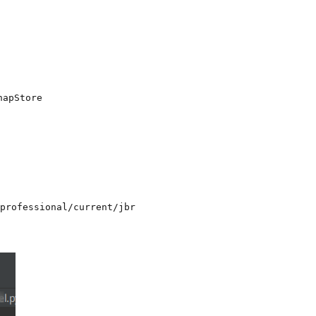
                     
napStore
professional/current/jbr