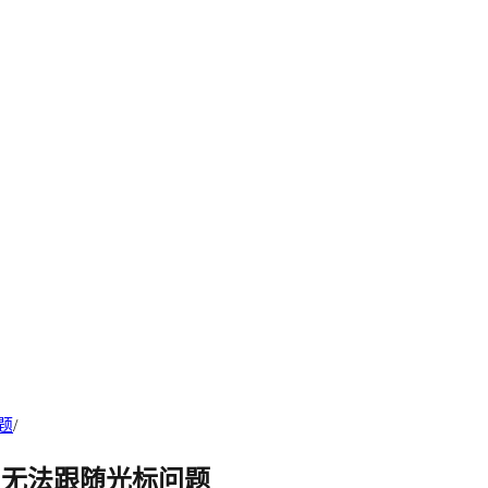
题
/
m中无法跟随光标问题