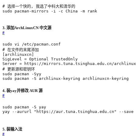
# 选择一个快的, 我选了中科大和清华的
sudo pacman-mirrors -i -c China -m rank
3. 添加ArchLinuxCN 中文源
#
# 在文件的末尾添加
[
archlinuxcn
]
SigLevel
=
Server
=
 https://mirrors.tuna.tsinghua.edu.cn/archlinux
# 更新源和密钥环
sudo pacman -S archlinux-keyring archlinuxcn-keyring
4. 装yay并修改 AUR 源
#
yay --aururl 
"https://aur.tuna.tsinghua.edu.cn"
 --save
5. 装输入法
#