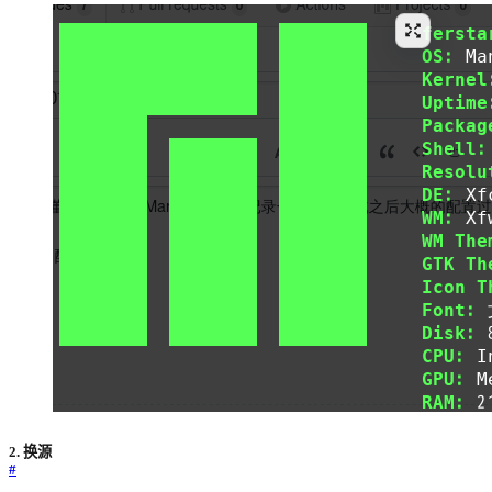
2. 换源
#