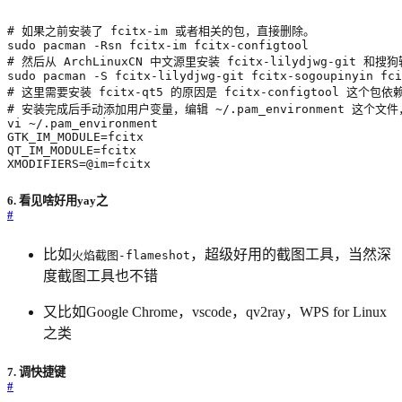
# 如果之前安装了 fcitx-im 或者相关的包，直接删除。
# 然后从 ArchLinuxCN 中文源里安装 fcitx-lilydjwg-git 和搜
# 这里需要安装 fcitx-qt5 的原因是 fcitx-configtool 这个包依
# 安装完成后手动添加用户变量，编辑 ~/.pam_environment 这个
GTK_IM_MODULE
=
QT_IM_MODULE
=
XMODIFIERS
=
@im
=
fcitx
6. 看见啥好用yay之
#
比如
，超级好用的截图工具，当然深
火焰截图-flameshot
度截图工具也不错
又比如Google Chrome，vscode，qv2ray，WPS for Linux
之类
7. 调快捷键
#