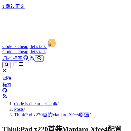
↓
跳过正文
Code is cheap, let’s talk
Code is cheap, let’s talk
归档
标签
归档
标签
Code is cheap, let's talk
/
Posts
/
ThinkPad x220首装Manjaro Xfce4配置
/
ThinkPad x220首装Manjaro Xfce4配置