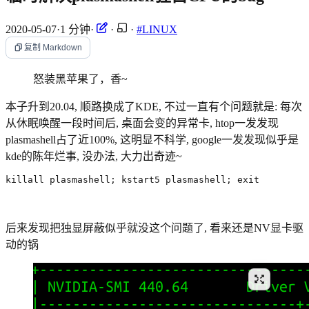
2020-05-07
·
1 分钟
·
·
·
#LINUX
复制 Markdown
怒装黑苹果了，香~
本子升到20.04, 顺路换成了KDE, 不过一直有个问题就是: 每次
从休眠唤醒一段时间后, 桌面会变的异常卡, htop一发发现
plasmashell占了近100%, 这明显不科学, google一发发现似乎是
kde的陈年烂事, 没办法, 大力出奇迹~
killall plasmashell
;
 kstart5 plasmashell
;
 exit
后来发现把独显屏蔽似乎就没这个问题了, 看来还是NV显卡驱
动的锅