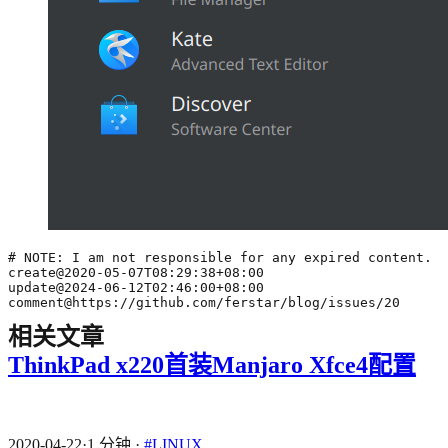
comment@https://github.com/ferstar/blog/issues/20
相关文章
ThinkPad x220首装Manjaro Xfce4配置
2020-04-22
·
1 分钟
·
#LINUX