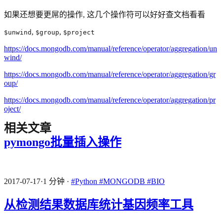
如果还想要更屌的操作, 这几个操作符可以好好查文档看看
,
,
$unwind
$group
$project
https://docs.mongodb.com/manual/reference/operator/aggregation/un
wind/
https://docs.mongodb.com/manual/reference/operator/aggregation/gr
oup/
https://docs.mongodb.com/manual/reference/operator/aggregation/pr
oject/
相关文章
pymongo批量插入操作
2017-07-17
·
1 分钟
·
#Python
#MONGODB
#BIO
从检测结果数据库统计基因频率工具