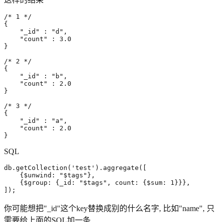
/* 1 */
{
"_id"
:
"d"
,
"count"
:
3
.
0
}
/* 2 */
{
"_id"
:
"b"
,
"count"
:
2
.
0
}
/* 3 */
{
"_id"
:
"a"
,
"count"
:
2
.
0
}
SQL
db
.
getCollection
(
'test'
).
aggregate
([
{$
unwind
:
"$tags"
}
,
{$
group
:
{
_id
:
"$tags"
,
count
:
{$
sum
:
1
}}}
,
]);
你可能想把"_id"这个key替换成别的什么名字, 比如"name", 只
需要给上面的SQL加一条