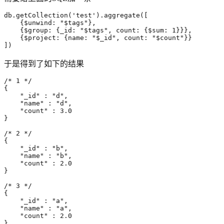
db
.
getCollection
(
'test'
).
aggregate
([
{$
unwind
:
"$tags"
}
,
{$
group
:
{
_id
:
"$tags"
,
count
:
{$
sum
:
1
}}}
,
{$
project
:
{
name
:
"$_id"
,
count
:
"$count"
}}
])
于是得到了如下的结果
/* 1 */
{
"_id"
:
"d"
,
"name"
:
"d"
,
"count"
:
3
.
0
}
/* 2 */
{
"_id"
:
"b"
,
"name"
:
"b"
,
"count"
:
2
.
0
}
/* 3 */
{
"_id"
:
"a"
,
"name"
:
"a"
,
"count"
:
2
.
0
}