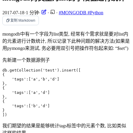
2017-07-18
·
1 分钟
·
·
·
#MONGODB
#Python
复制 Markdown
mongodb中有一个字段为list类型, 经常有个需求就是要对list内
的元素进行计数统计, 所以记录下此种问题的解决方法(如果是
用pymongo来测试, 务必要用双引号把操作符包起来如: “$set”)
先新建一个数据源例子
db
.
getCollection
(
'test'
).
insert
([
{
'tags'
:[
'a'
,
'b'
,
'd'
]
}
,
{
'tags'
:[
'a'
,
'd'
]
}
,
{
'tags'
:[
'b'
,
'd'
]
}
])
我们期望的结果是能够统计tags标签中的元素个数, 比如类似
这样的结果