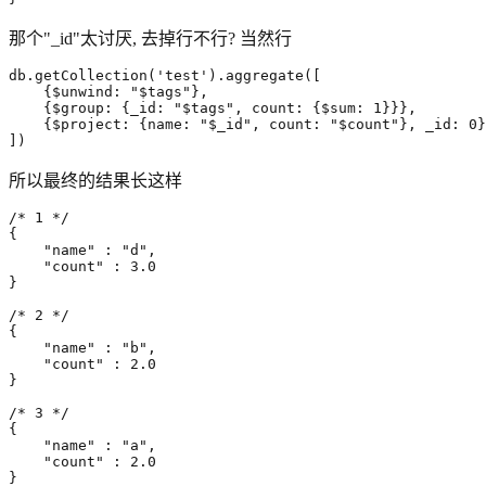
那个"_id"太讨厌, 去掉行不行? 当然行
db
.
getCollection
(
'test'
).
aggregate
([
{$
unwind
:
"$tags"
}
,
{$
group
:
{
_id
:
"$tags"
,
count
:
{$
sum
:
1
}}}
,
{$
project
:
{
name
:
"$_id"
,
count
:
"$count"
}
,
_id
:
0
}
])
所以最终的结果长这样
/* 1 */
{
"name"
:
"d"
,
"count"
:
3
.
0
}
/* 2 */
{
"name"
:
"b"
,
"count"
:
2
.
0
}
/* 3 */
{
"name"
:
"a"
,
"count"
:
2
.
0
}