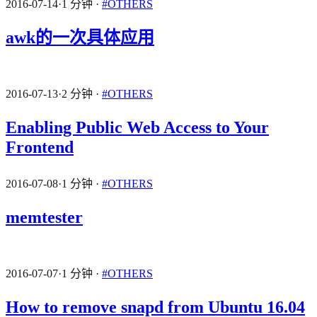
2016-07-14
·
1 分钟
·
#OTHERS
awk的一次具体应用
2016-07-13
·
2 分钟
·
#OTHERS
Enabling Public Web Access to Your
Frontend
2016-07-08
·
1 分钟
·
#OTHERS
memtester
2016-07-07
·
1 分钟
·
#OTHERS
How to remove snapd from Ubuntu 16.04