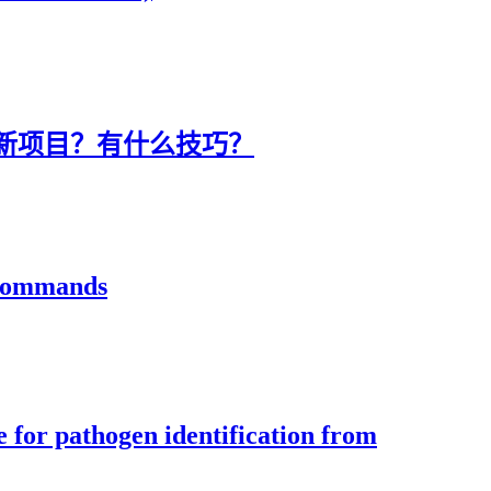
新项目？有什么技巧？
 commands
 for pathogen identification from