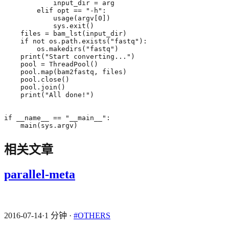
    main(sys.argv)
相关文章
parallel-meta
2016-07-14
·
1 分钟
·
#OTHERS