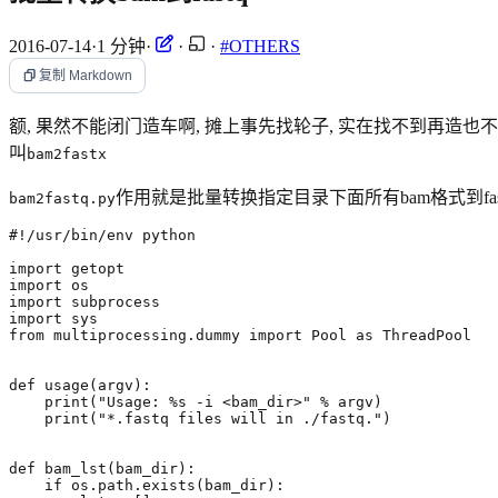
2016-07-14
·
1 分钟
·
·
·
#OTHERS
复制 Markdown
额, 果然不能闭门造车啊, 摊上事先找轮子, 实在找不到再造也
叫
bam2fastx
作用就是批量转换指定目录下面所有bam格式到fas
bam2fastq.py