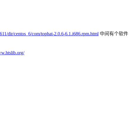
2611/dir/centos_6/com/tophat-2.0.6-6.1.i686.rpm.html
中间有个软件
ww.htslib.org/