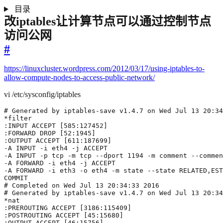
目录
改iptables让计算节点可以通过控制节点
访问公网
#
https://linuxcluster.wordpress.com/2012/03/17/using-iptables-to-
allow-compute-nodes-to-access-public-network/
vi /etc/sysconfig/iptables