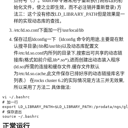
点符号（.）。source命令通常用于重新执行刚修改的初
始化文件，使之立即生效，而不必注销并重新登录) 方
法三：这个没有修改LD_LIBRARY_PATH但是效果是一
样的实现动态库的查找，
/etc/ld.so.conf下面加一行/usr/local/lib
保存过后ldconfig一下（ldconfig 命令的用途,主要是在默
认搜寻目录(/lib和/usr/lib)以及动态库配置文
件/etc/ld.so.conf内所列的目录下,搜索出可共享的动态链
接库(格式如前介绍,lib*.so*),进而创建出动态装入程序
(ld.so)所需的连接和缓存文件.缓存文件默认
为/etc/ld.so.cache,此文件保存已排好序的动态链接库名字
列表.） 在rocks cluster 6.2的实际情况是方法三并无效果,
所以采用了方法二 具体做法:
source ~/.bashrc
正常运行