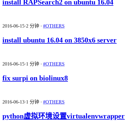
install RAPSearch2 on ubuntu 16.04
2016-06-15
·
2 分钟
·
#OTHERS
install ubuntu 16.04 on 3850x6 server
2016-06-15
·
1 分钟
·
#OTHERS
fix surpi on biolinux8
2016-06-13
·
1 分钟
·
#OTHERS
python虚拟环境设置virtualenvwrapper