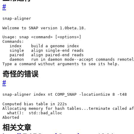
#
snap-aligner
Type a command without arguments to see its help.
奇怪的错误
#
snap-aligner index nt COMP_SNAP -locationSize 8 -t48
Aborted
相关文章