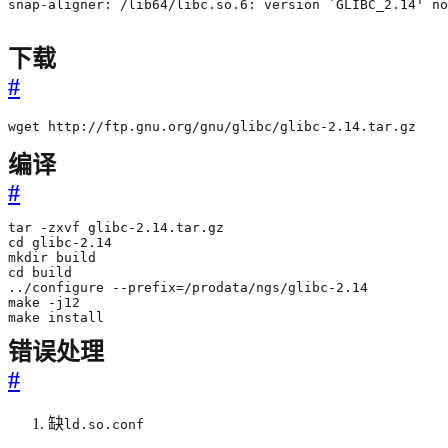
snap-aligner: /lib64/libc.so.6: version `GLIBC_2.14' n
下载
#
wget http://ftp.gnu.org/gnu/glibc/glibc-2.14.tar.gz
编译
#
make install
错误处理
#
缺
ld.so.conf