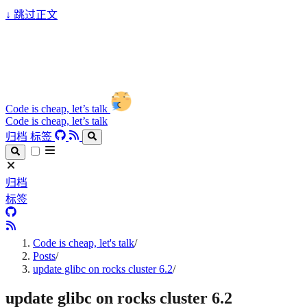
↓
跳过正文
Code is cheap, let’s talk
Code is cheap, let’s talk
归档
标签
归档
标签
Code is cheap, let's talk
/
Posts
/
update glibc on rocks cluster 6.2
/
update glibc on rocks cluster 6.2