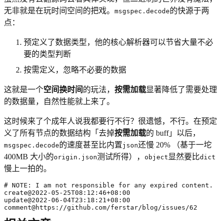
无非就是在玩时间空间的把戏。
的快源于两
msgspec.decode
点：
预定义了数据类型，他的核心解析器可以节省大量不必
要的类型判断
按需定义，忽略不必要的数据
这就是一个
空间换时间
的玩法，
按需加载
显著降低了需要处理
的数据量，自然性能就上来了。
这时候来了个成年人说我都要行不行？很遗憾，不行。在预定
义了所有节点的数据结构「去掉
按需加载
的 buff」以后，
的速度甚至比内置
还慢 20% （基于一坨
msgspec.decode
json
400MB 大小的
测试所得），
显然要比
origin.json
object
dict
慢上一拍的。
comment@https://github.com/ferstar/blog/issues/62