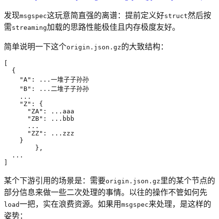
发现
这玩意简直强的离谱：提前定义好
然后按
msgspec
struct
需
加载的思路性能极佳且内存极度友好。
streaming
简单说明一下这个
的大致结构：
origin.json.gz
[
{
"A"
:
...
一堆子子孙孙
"B"
:
...
二堆子子孙孙
...
"Z"
:
{
"ZA"
:
...
aaa
"ZB"
:
...
bbb
...
"ZZ"
:
...
zzz
}
},
...
]
某个下游引用的场景是：需要
里的某个节点的
origin.json.gz
部分信息来做一些二次处理的事情。以往的操作不管如何先
一把，实在浪费资源。如果用
来处理，是这样的
load
msgspec
姿势：