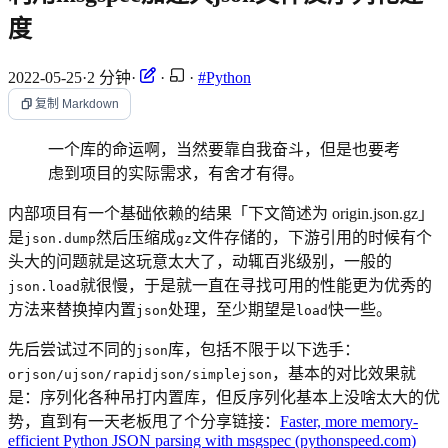
度
2022-05-25
·
2 分钟
·
·
·
#Python
复制 Markdown
一个库的命运啊，当然要靠自我奋斗，但是也要考
虑到项目的实际需求，有舍才有得。
内部项目有一个基础依赖的结果「下文简述为 origin.json.gz」
是
然后压缩成
文件存储的，下游引用的时候有个
json.dump
gz
头大的问题就是这玩意太大了，动辄百兆级别，一般的
就很慢，于是就一直在寻找可用的性能更为优秀的
json.load
方法来替换掉内置
处理，至少期望是
快一些。
json
load
先后尝试过不同的
库，包括不限于以下选手：
json
，基本的对比效果就
orjson/ujson/rapidjson/simplejson
是：序列化各种吊打内置库，但反序列化基本上没啥太大的优
势，直到有一天老板甩了个分享链接：
Faster, more memory-
efficient Python JSON parsing with msgspec (pythonspeed.com)