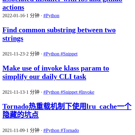
actions
2022-01-16
·
1 分钟
·
#Python
Find common substring between two
strings
2021-11-23
·
2 分钟
·
#Python
#Snippet
Make use of invoke klass param to
simplify our daily CLI task
2021-11-13
·
1 分钟
·
#Python
#Snippet
#Invoke
Tornado热重载机制下使用lru_cache一个
隐藏的坑点
2021-11-09
·
1 分钟
·
#Python
#Tornado