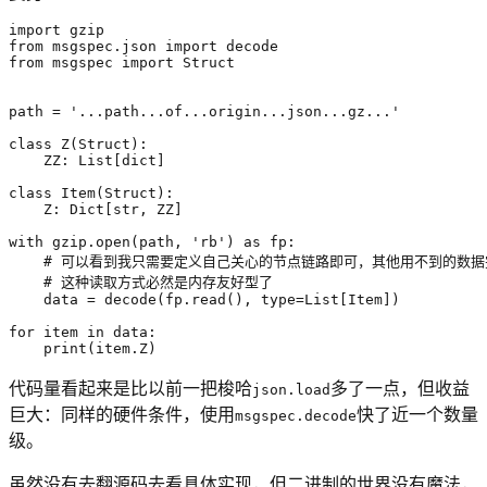
import
gzip
from
msgspec.json
import
decode
from
msgspec
import
Struct
path
=
'...path...of...origin...json...gz...'
class
Z
(
Struct
):
ZZ
:
List
[
dict
]
class
Item
(
Struct
):
Z
:
Dict
[
str
,
ZZ
]
with
gzip
.
open
(
path
,
'rb'
)
as
fp
:
# 可以看到我只需要定义自己关心的节点链路即可，其他用不到的数据
# 这种读取方式必然是内存友好型了
data
=
decode
(
fp
.
read
(),
type
=
List
[
Item
])
for
item
in
data
:
print
(
item
.
Z
)
代码量看起来是比以前一把梭哈
多了一点，但收益
json.load
巨大：同样的硬件条件，使用
快了近一个数量
msgspec.decode
级。
虽然没有去翻源码去看具体实现，但二进制的世界没有魔法，