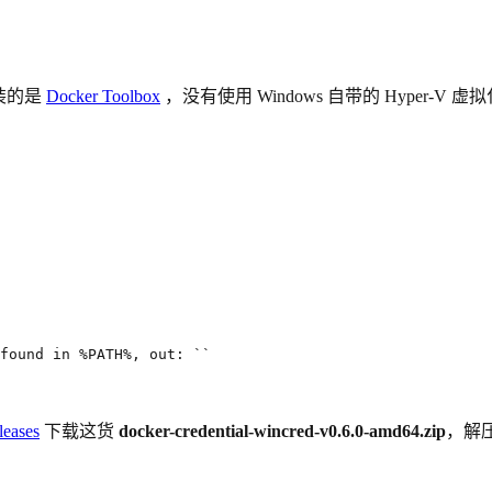
安装的是
Docker Toolbox
，没有使用 Windows 自带的 Hyper-
found in %PATH%, out: 
``
leases
下载这货
docker-credential-wincred-v0.6.0-amd64.zip
，解