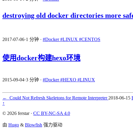
destroying old docker directories more saf
2017-07-06
·
1 分钟
·
#Docker
#LINUX
#CENTOS
使用docker构建hexo环境
2015-09-04
·
3 分钟
·
#Docker
#HEXO
#LINUX
←
Could Not Refresh Skeletons for Remote Interpreter
2018-06-15
↑
© 2026 ferstar ·
CC BY-NC-SA 4.0
由
Hugo
&
Blowfish
强力驱动