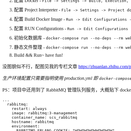
配置 Docker -
File -> Settings -> Build, Execution, 
配置 Project Interpreter -
File -> Settings -> Project d
配置 Build Docker Image -
Run -> Edit Configurations 
配置 RUN Configurations -
Run -> Edit Configurations 
初始化数据库 -
docker-compose run --no-deps --rm we
静态文件整理 -
docker-compose run --no-deps --rm we
Build && Run~ have fun!
没图貌似不行，配图见我的专栏文章
https://zhuanlan.zhihu.com
生产环境配置只需要指明使用 production.yml 即
docker-compos
PS：项目中还用到了 RabbitMQ 管理队列服务，大概贴下 docke
...
rabbitmq
:
restart
:
always
image
:
rabbitmq:3-management
container_name
:
scs_rabbitmq
hostname
:
rabbitmq
environment
:
RABBITMQ_ERLANG_COOKIE
:
"WOWOWOWOWWOWOWOW"