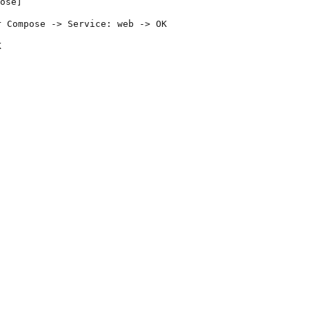
ose]
r Compose -> Service: web -> OK
K