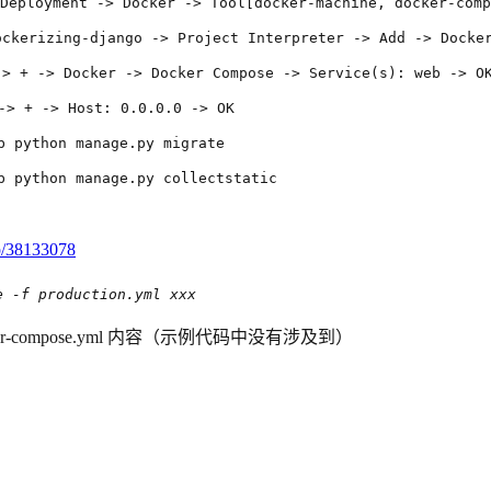
Deployment -> Docker -> Tool[docker-machine, docker-comp
ockerizing-django -> Project Interpreter -> Add -> Docke
-> + -> Docker -> Docker Compose -> Service(s): web -> O
-> + -> Host: 0.0.0.0 -> OK
b python manage.py migrate
b python manage.py collectstatic
/p/38133078
e -f production.yml xxx
r-compose.yml 内容（示例代码中没有涉及到）