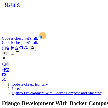
↓
跳过正文
Code is cheap, let’s talk
Code is cheap, let’s talk
归档
标签
归档
标签
Code is cheap, let's talk
/
Posts
/
Django Development With Docker Compose and Machine
/
Django Development With Docker Compos