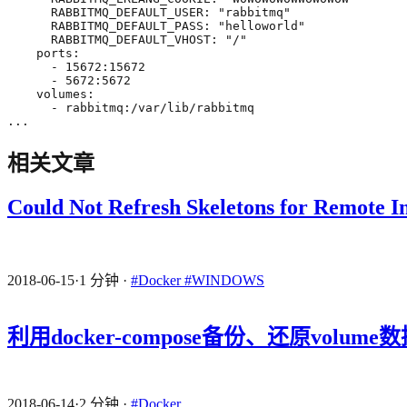
RABBITMQ_DEFAULT_USER
:
"rabbitmq"
RABBITMQ_DEFAULT_PASS
:
"helloworld"
RABBITMQ_DEFAULT_VHOST
:
"/"
ports
:
- 
15672
:
15672
- 
5672
:
5672
volumes
:
- 
rabbitmq:/var/lib/rabbitmq
...
相关文章
Could Not Refresh Skeletons for Remote I
2018-06-15
·
1 分钟
·
#Docker
#WINDOWS
利用docker-compose备份、还原volume
2018-06-14
·
2 分钟
·
#Docker