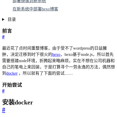
部署镜像到新系统
在新系统中部署hexo博客
目录
前言
#
最近花了点时间重整博客，由于受不了wordpress的日益臃
肿，决定迁移到时下很火的
hexo
，hexo基于node.js，所以首先
需要搭建node环境，折腾起来略麻烦，实在不想在公司机器和
自己的笔电上来回装，于是打算寻个一劳永逸的方法，偶然想
到
docker
，所以就有了下面的尝试……
开始尝试
#
安装docker
#