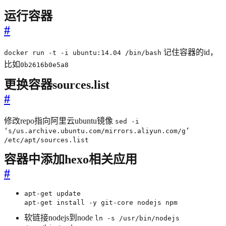
运行容器
#
记住容器的id，
docker run -t -i ubuntu:14.04 /bin/bash
比如
0b2616b0e5a8
更换容器sources.list
#
修改repo指向阿里云ubuntu镜像
sed -i
‘s/us.archive.ubuntu.com/mirrors.aliyun.com/g’
/etc/apt/sources.list
容器中添加hexo相关应用
#
apt-get update
apt-get install -y git-core nodejs npm
软链接nodejs到node
ln -s /usr/bin/nodejs