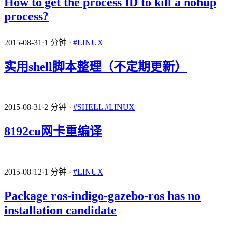
How to get the process ID to kill a nohup
process?
2015-08-31
·
1 分钟
·
#LINUX
实用shell脚本整理（不定期更新）
2015-08-31
·
2 分钟
·
#SHELL
#LINUX
8192cu网卡重编译
2015-08-12
·
1 分钟
·
#LINUX
Package ros-indigo-gazebo-ros has no
installation candidate