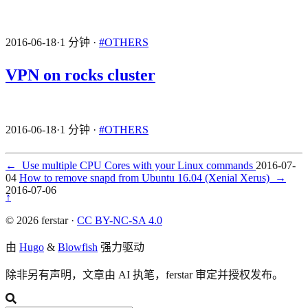
2016-06-18
·
1 分钟
·
#OTHERS
VPN on rocks cluster
2016-06-18
·
1 分钟
·
#OTHERS
←
Use multiple CPU Cores with your Linux commands
2016-07-
04
How to remove snapd from Ubuntu 16.04 (Xenial Xerus)
→
2016-07-06
↑
© 2026 ferstar ·
CC BY-NC-SA 4.0
由
Hugo
&
Blowfish
强力驱动
除非另有声明，文章由 AI 执笔，ferstar 审定并授权发布。