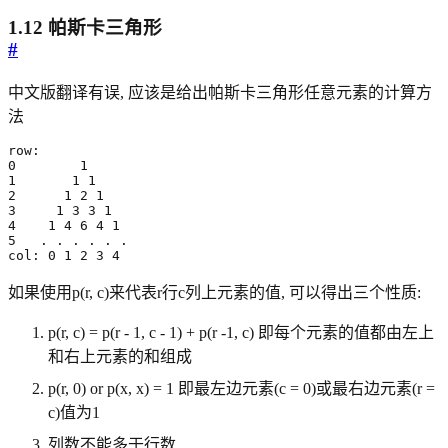
1.12 帕斯卡三角形
#
中文版翻译有误, 应该是给出帕斯卡三角形任意元素的计算方
法
0
1
1
1
1
2
1
2
1
3
1
3
3
1
4
1
4
6
4
1
5
col: 
0
1
2
3
4
如果使用p(r, c)来代表r行c列上元素的值, 可以得出三个性质:
p(r, c) = p(r - 1, c - 1) + p(r -1, c) 即每个元素的值都由左上
和右上元素的和组成
p(r, 0) or p(x, x) = 1 即最左边元素(c = 0)或最右边元素(r =
c)值为1
列数不能多于行数