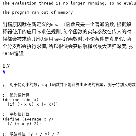
The evaluation thread is no longer running, so no evalu
The program ran out of memory.
出错原因就在新定义的
函数只是一个普通函数, 根据解
new-if
释器使用的应用序求值规则, 每个函数的实际参数在传入的时
候都会被求值, 所以调用
函数时, 不论条件是真是假, 两
new-if
个分支都会执行求值, 所以很快会突破解释器最大递归深度, 报
OOM错误
1.7
#
;; 对于特别小的数, sqrt函数并不能计算出正确的答案, 对于特别大的数
;; 绝对值计算
(
define
(
abs
x
)
(
if
(
>
x
0
)
x
(
-
x
)))
;; 平均值计算
(
define
(
average
x
y
)
(
/
(
+
x
y
)
2
))
;; 取猜测值 (y x / y) / 2