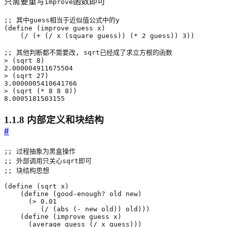
只需要重写
函数即可
improve
;; 其中guess相当于近似值公式中的y
(
define
(
improve
guess
x
)
(
/
(
+
(
/
x
(
square
guess
))
(
*
2
guess
))
3
))
;; 其他判断都不需要改, sqrt已经成了求立方根的函数
>
(
sqrt
8
)
2.000004911675504
>
(
sqrt
27
)
3.0000005410641766
>
(
sqrt
(
*
8
8
8
))
8.0005181503155
1.1.8 内部定义和块结构
#
;; 过程抽象为黑盒操作
;; 外部调用只关心sqrt即可
;; 块结构思想
(
define
(
sqrt
x
)
(
define
(
good-enough?
old
new
)
(
>
0.01
(
/
(
abs
(
-
new
old
))
old
)))
(
define
(
improve
guess
x
)
(
average
guess
(
/
x
guess
)))