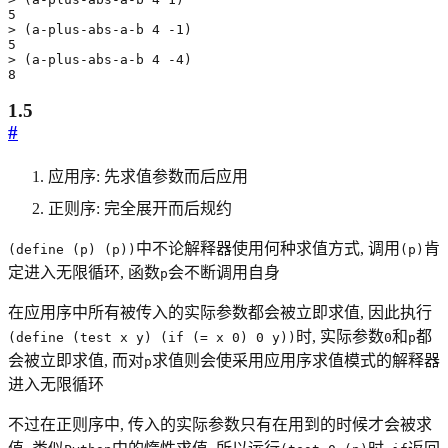
5
>
(
a-plus-abs-a-b
4
-1
)
5
>
(
a-plus-abs-a-b
4
-4
)
8
1.5
#
应用序: 先求值参数而后应用
正则序: 完全展开而后规约
中不论解释器使用何种求值方式, 调用
肯
(define (p) (p))
(p)
定进入无限循环, 函数
会不断调用自身
p
在应用序中所有被传入的实际参数都会被立即求值, 因此执行
时, 实际参数
和
都
(define (test x y) (if (= x 0) 0 y))
0
p
会被立即求值, 而对
求值则会使采用应用序求值模式的解释器
p
进入无限循环
不过在正则序中, 传入的实际参数只有在用到的时候才会被求