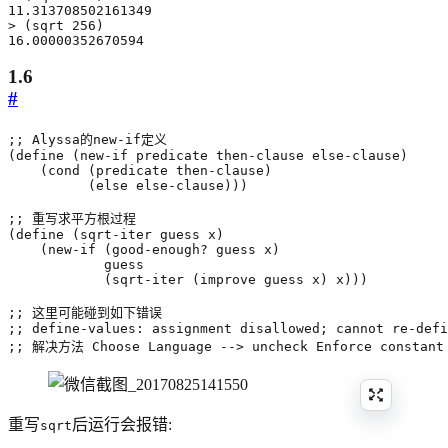
11.313708502161349
>
(
sqrt
256
)
16.00000352670594
1.6
#
;; Alyssa的new-if定义
(
define
(
new-if
predicate
then-clause
else-clause
)
(
cond
(
predicate
then-clause
)
(
else
else-clause
)))
;; 重写求平方根过程
(
define
(
sqrt-iter
guess
x
)
(
new-if
(
good-enough?
guess
x
)
guess
(
sqrt-iter
(
improve
guess
x
)
x
)))
;; 这里可能碰到如下错误
;; define-values: assignment disallowed; cannot re-defi
;; 解决方法 Choose Language --> uncheck Enforce constant
重写
后运行会报错:
sqrt