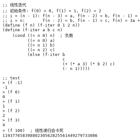
;; 线性迭代
;; 初始条件: f(0) = 0, f(1) = 1, f(2) = 2
;; i = (n - 1): f(n - 3) = a, f(n - 2) = b, f(n - 1) = 
;; i = n:       f(n - 2) = b, f(n - 1) = c, f(n) = 3a +
(
define
(
f
n
)
(
f-iter
0
1
2
n
))
(
define
(
f-iter
a
b
c
n
)
(
cond
((
<
n
0
)
n
)
; 负数
((
=
n
0
)
a
)
((
=
n
1
)
b
)
((
=
n
2
)
c
)
(
else
(
f-iter
b
c
(
+
(
*
a
3
)
(
*
b
2
)
c
)
(
-
n
1
)))))
;; test
>
(
f
-1
)
-1
>
(
f
0
)
0
>
(
f
1
)
1
>
(
f
2
)
2
>
(
f
3
)
4
>
(
f
100
)
; 线性递归会卡死
11937765839880230562825561449279733086