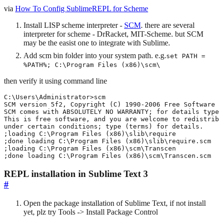
via
How To Config SublimeREPL for Scheme
Install LISP scheme interpreter -
SCM
. there are several
interpreter for scheme - DrRacket, MIT-Scheme. but SCM
may be the easist one to integrate with Sublime.
Add scm bin folder into your system path. e.g.
set PATH =
%PATH%; C:\Program Files (x86)\scm\
then verify it using command line
;done loading C:\Program Files (x86)\scm\Transcen.scm
REPL installation in Sublime Text 3
#
Open the package installation of Sublime Text, if not install
yet, plz try Tools -> Install Package Control