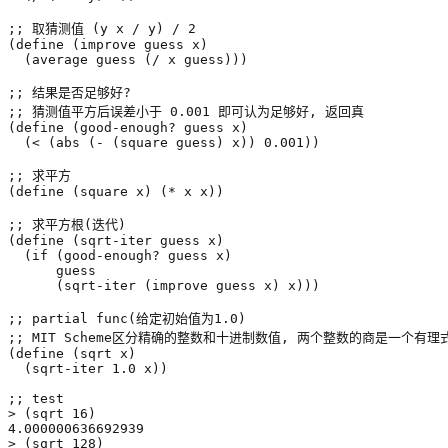
;; 取猜测值 (y x / y) / 2
(
define
(
improve
guess
x
)
(
average
guess
(
/
x
guess
)))
;; 结果是否足够好?
;; 猜测值平方后误差小于 0.001 即可认为足够好, 返回真
(
define
(
good-enough?
guess
x
)
(
<
(
abs
(
-
(
square
guess
)
x
))
0.001
))
;; 求平方
(
define
(
square
x
)
(
*
x
x
))
;; 求平方根(迭代)
(
define
(
sqrt-iter
guess
x
)
(
if
(
good-enough?
guess
x
)
guess
(
sqrt-iter
(
improve
guess
x
)
x
)))
;; partial func(给定初始值为1.0)
;; MIT Scheme区分精确的整数和十进制数值, 两个整数的商是一个有
(
define
(
sqrt
x
)
(
sqrt-iter
1.0
x
))
;; test
>
(
sqrt
16
)
4.000000636692939
>
(
sqrt
128
)