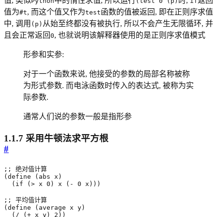
值, 类似
中的惰性求值, 所以运行
时,
返回
Python
(test 0 (p)
if
值为
, 而这个值又作为
函数的值被返回, 即在正则序求值
#t
test
中, 调用
从始至终都没有被执行, 所以不会产生无限循环, 并
(p)
且会正常返回
, 也就说明该解释器使用的是正则序求值模式
0
形参和实参:
对于一个函数来说, 他接受的参数的局部名称被称
为形式参数. 而电泳函数时传入的表达式, 被称为实
际参数.
通常人们说的参数一般是指形参
1.1.7 采用牛顿法求平方根
#
;; 绝对值计算
(
define
(
abs
x
)
(
if
(
>
x
0
)
x
(
-
0
x
)))
;; 平均值计算
(
define
(
average
x
y
)
(
/
(
+
x
y
)
2
))