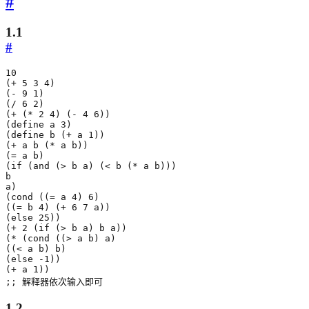
#
1.1
#
10
(
+
5
3
4
)
(
-
9
1
)
(
/
6
2
)
(
+
(
*
2
4
)
(
-
4
6
))
(
define
a
3
)
(
define
b
(
+
a
1
))
(
+
a
b
(
*
a
b
))
(
=
a
b
)
(
if
(
and
(
>
b
a
)
(
<
b
(
*
a
b
)))
b
a
)
(
cond
((
=
a
4
)
6
)
((
=
b
4
)
(
+
6
7
a
))
(
else
25
))
(
+
2
(
if
(
>
b
a
)
b
a
))
(
*
(
cond
((
>
a
b
)
a
)
((
<
a
b
)
b
)
(
else
-1
))
(
+
a
1
))
;; 解释器依次输入即可
1.2