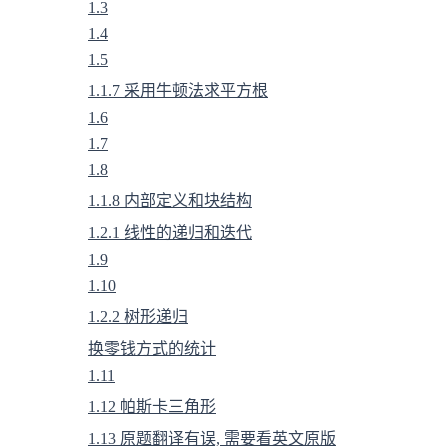
1.3
1.4
1.5
1.1.7 采用牛顿法求平方根
1.6
1.7
1.8
1.1.8 内部定义和块结构
1.2.1 线性的递归和迭代
1.9
1.10
1.2.2 树形递归
换零钱方式的统计
1.11
1.12 帕斯卡三角形
1.13 原题翻译有误, 需要看英文原版