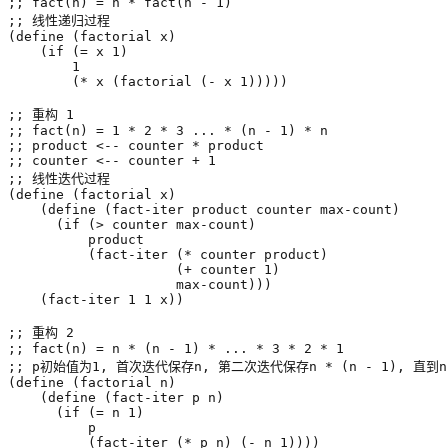
;; fact(n) = n * fact(n - 1)
;; 线性递归过程
(
define
(
factorial
x
)
(
if
(
=
x
1
)
1
(
*
x
(
factorial
(
-
x
1
)))))
;; 重构 1
;; fact(n) = 1 * 2 * 3 ... * (n - 1) * n
;; product <-- counter * product
;; counter <-- counter + 1
;; 线性迭代过程
(
define
(
factorial
x
)
(
define
(
fact-iter
product
counter
max-count
)
(
if
(
>
counter
max-count
)
product
(
fact-iter
(
*
counter
product
)
(
+
counter
1
)
max-count
)))
(
fact-iter
1
1
x
))
;; 重构 2
;; fact(n) = n * (n - 1) * ... * 3 * 2 * 1
;; p初始值为1, 首次迭代保存n, 第二次迭代保存n * (n - 1), 直到n 
(
define
(
factorial
n
)
(
define
(
fact-iter
p
n
)
(
if
(
=
n
1
)
p
(
fact-iter
(
*
p
n
)
(
-
n
1
))))