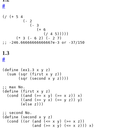
#
(
/
(
+
5
4
(
-
2
(
-
3
(
+
6
(
/
4
5
)))))
(
*
3
(
-
6
2
)
(
-
2
7
)
;; -246.66666666666667e-3 or -37/150
1.3
#
(
define
(
ex1.3
x
y
z
)
(
sum
(
sqr
(
first
x
y
z
))
(
sqr
(
second
x
y
z
))))
;; max No.
(
define
(
first
x
y
z
)
(
cond
((
and
(
>=
x
y
)
(
>=
x
z
))
x
)
((
and
(
>=
y
x
)
(
>=
y
z
))
y
)
(
else
z
)))
;; second No.
(
define
(
second
x
y
z
)
(
cond
((
or
(
and
(
<=
x
y
)
(
>=
x
z
))
(
and
(
>=
x
y
)
(
<=
x
z
)))
x
)