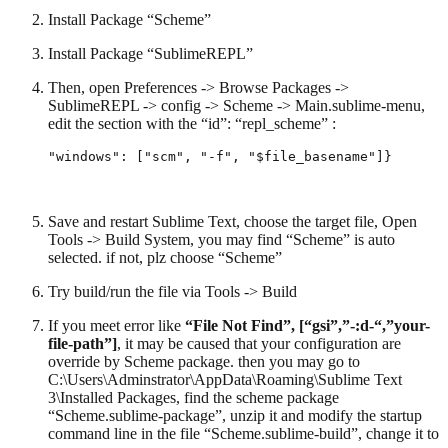
Install Package “Scheme”
Install Package “SublimeREPL”
Then, open Preferences -> Browse Packages ->
SublimeREPL -> config -> Scheme -> Main.sublime-menu,
edit the section with the “id”: “repl_scheme” :
"windows": ["scm", "-f", "$file_basename"]}
Save and restart Sublime Text, choose the target file, Open
Tools -> Build System, you may find “Scheme” is auto
selected. if not, plz choose “Scheme”
Try build/run the file via Tools -> Build
If you meet error like
“File Not Find”, [“gsi”,”-:d-“,”your-
file-path”]
, it may be caused that your configuration are
override by Scheme package. then you may go to
C:\Users\Adminstrator\AppData\Roaming\Sublime Text
3\Installed Packages, find the scheme package
“Scheme.sublime-package”, unzip it and modify the startup
command line in the file “Scheme.sublime-build”, change it to