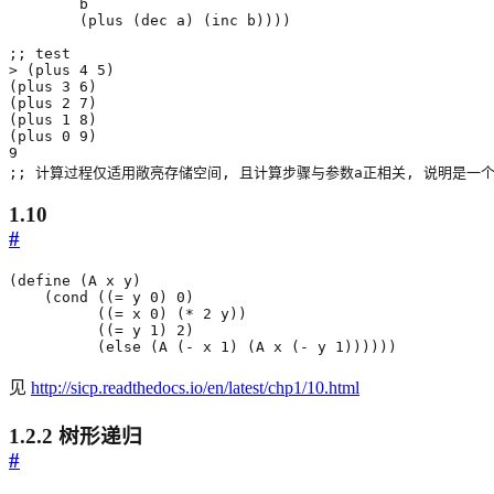
b
(
plus
(
dec
a
)
(
inc
b
))))
;; test
>
(
plus
4
5
)
(
plus
3
6
)
(
plus
2
7
)
(
plus
1
8
)
(
plus
0
9
)
9
;; 计算过程仅适用敞亮存储空间, 且计算步骤与参数a正相关, 说明是一个线
1.10
#
(
define
(
A
x
y
)
(
cond
((
=
y
0
)
0
)
((
=
x
0
)
(
*
2
y
))
((
=
y
1
)
2
)
(
else
(
A
(
-
x
1
)
(
A
x
(
-
y
1
))))))
见
http://sicp.readthedocs.io/en/latest/chp1/10.html
1.2.2 树形递归
#