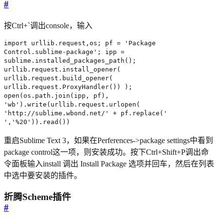
#
按Ctrl+`调出console，输入
import urllib.request,os; pf = 'Package
Control.sublime-package'; ipp =
sublime.installed_packages_path();
urllib.request.install_opener(
urllib.request.build_opener(
urllib.request.ProxyHandler()) );
open(os.path.join(ipp, pf),
'wb').write(urllib.request.urlopen(
'http://sublime.wbond.net/' + pf.replace('
','%20')).read())
重启Sublime Text 3，如果在Perferences->package settings中看到
package control这一项，则安装成功。按下Ctrl+Shift+P调出命
令面板输入install 调出 Install Package 选项并回车，然后在列表
中选中要安装的插件。
折腾Scheme插件
#