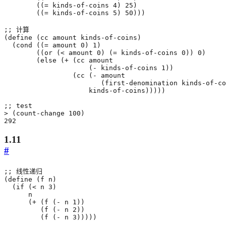
((
=
kinds-of-coins
4
)
25
)
((
=
kinds-of-coins
5
)
50
)))
;; 计算
(
define
(
cc
amount
kinds-of-coins
)
(
cond
((
=
amount
0
)
1
)
((
or
(
<
amount
0
)
(
=
kinds-of-coins
0
))
0
)
(
else
(
+
(
cc
amount
(
-
kinds-of-coins
1
))
(
cc
(
-
amount
(
first-denomination
kinds-of-co
kinds-of-coins
)))))
;; test
>
(
count-change
100
)
292
1.11
#
;; 线性递归
(
define
(
f
n
)
(
if
(
<
n
3
)
n
(
+
(
f
(
-
n
1
))
(
f
(
-
n
2
))
(
f
(
-
n
3
)))))