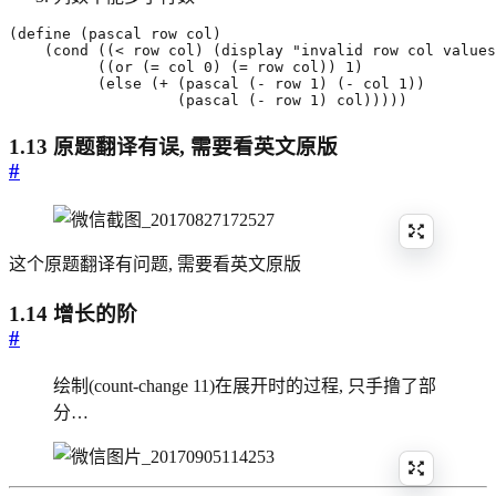
(
define
(
pascal
row
col
)
(
cond
((
<
row
col
)
(
display
"invalid row col values
((
or
(
=
col
0
)
(
=
row
col
))
1
)
(
else
(
+
(
pascal
(
-
row
1
)
(
-
col
1
))
(
pascal
(
-
row
1
)
col
)))))
1.13 原题翻译有误, 需要看英文原版
#
这个原题翻译有问题, 需要看英文原版
1.14 增长的阶
#
绘制(count-change 11)在展开时的过程, 只手撸了部
分…