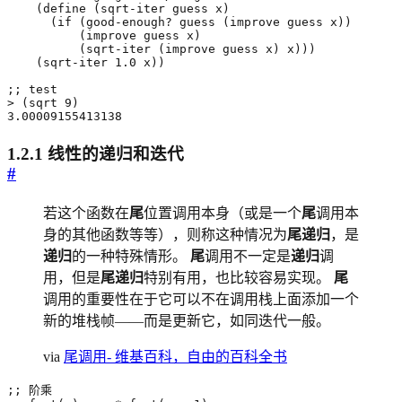
(
define
(
sqrt-iter
guess
x
)
(
if
(
good-enough?
guess
(
improve
guess
x
))
(
improve
guess
x
)
(
sqrt-iter
(
improve
guess
x
)
x
)))
(
sqrt-iter
1.0
x
))
;; test
>
(
sqrt
9
)
3.00009155413138
1.2.1 线性的递归和迭代
#
若这个函数在
尾
位置调用本身（或是一个
尾
调用本
身的其他函数等等），则称这种情况为
尾递归
，是
递归
的一种特殊情形。
尾
调用不一定是
递归
调
用，但是
尾递归
特别有用，也比较容易实现。
尾
调用的重要性在于它可以不在调用栈上面添加一个
新的堆栈帧——而是更新它，如同迭代一般。
via
尾调用- 维基百科，自由的百科全书
;; 阶乘