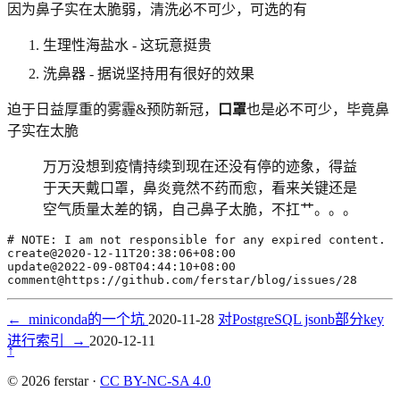
因为鼻子实在太脆弱，清洗必不可少，可选的有
生理性海盐水 - 这玩意挺贵
洗鼻器 - 据说坚持用有很好的效果
迫于日益厚重的雾霾&预防新冠，
口罩
也是必不可少，毕竟鼻
子实在太脆
万万没想到疫情持续到现在还没有停的迹象，得益
于天天戴口罩，鼻炎竟然不药而愈，看来关键还是
空气质量太差的锅，自己鼻子太脆，不扛艹。。。
comment@https://github.com/ferstar/blog/issues/28
←
miniconda的一个坑
2020-11-28
对PostgreSQL jsonb部分key
进行索引
→
2020-12-11
↑
© 2026 ferstar ·
CC BY-NC-SA 4.0